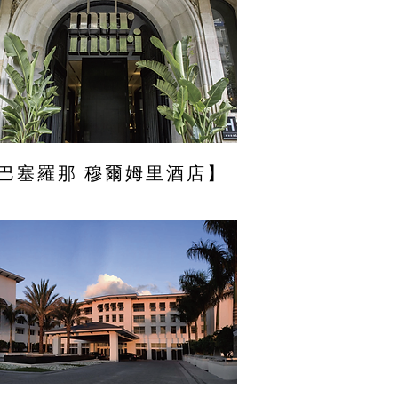
巴塞羅那 穆爾姆里酒店】