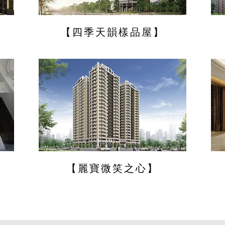
【四季天韻樣品屋】
【麗寶微笑之心】