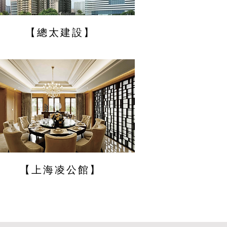
【總太建設】
【上海凌公館】