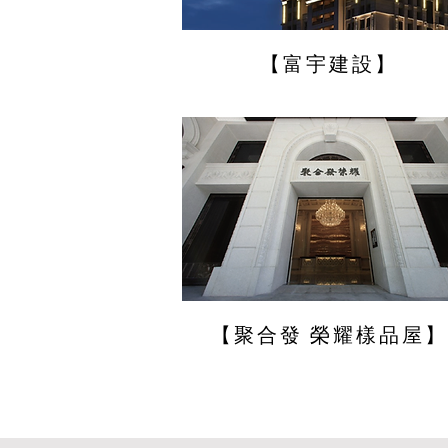
【富宇建設】
【聚合發 榮耀樣品屋】