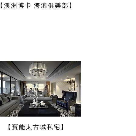
【澳洲博卡 海灘俱樂部】
【寶能太古城私宅】