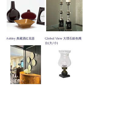
Ashley 典藏酒紅花器
Global View 大理石銀色燭
台(大/小)
人像雕刻壁飾 (四件組)
蠟燭台