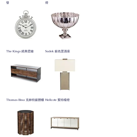
發
燈
The Kings 經典壁鐘
Sadek 銀色置酒座
Thomas Bina 克林特媒體櫃
Nellcote 賓特檯燈