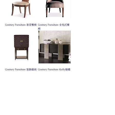
Century Furniture 靠背餐椅
Century Furniture 全包式餐
椅
Century Furniture 裝飾藝術
Century Furniture Kelly矮櫃
風格酒櫃
Century Furniture 摩登餐邊
Century Furniture Kelly餐桌