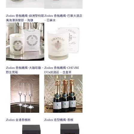
Zodax 香氛蠟燭-綠洲聖特羅
Zodax 香氛蠟燭-巴黎大酒店
佩海灘俱樂部 - 海鹽
- 亞麻水
Zodax 香氛蠟燭-大咖啡廳 -
Zodax 香氛蠟燭-CHEVRE
野生黑莓
D'Or的酒莊 - 含羞草
Zodax 金邊香檳杯
Zodax 造型蠟燭-香檳