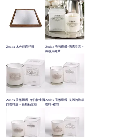
Zodax 木色鏡面托盤
Zodax 香氛蠟燭-酒店皇宮 -
檸檬馬鞭草
Zodax 香氛蠟燭-考伯特小酒
Zodax 香氛蠟燭-美麗的海岸
館咖啡廳 - 葡萄柚冰糕
咖啡-橙花