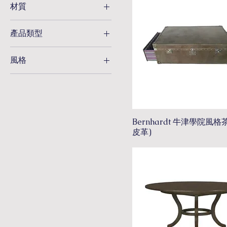
材質
亞麻布
產品類型
大理石
主人椅 & 腳蹬
布料
風格
屏風
木質
中式
床尾椅
玻璃
學院風
床頭櫃
皮革
新古典
書桌
金屬
時尚簡約
書櫃
Bernhardt 牛津學院風格
皮革)
法國鄉村
桌子
現代工業
椅子
櫃子
沙發
鏡子
餐桌
餐椅