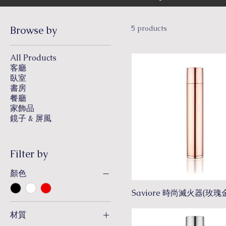
Browse by
5 products
All Products
客廳
臥室
書房
餐廳
家飾品
鏡子 & 屏風
Filter by
顏色
Saviore 時尚滅火器(玫瑰
材質