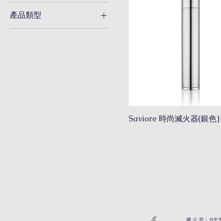
金屬
產品類型
裝飾品
Saviore 時尚滅火器(銀色)
總 公 司 : 台