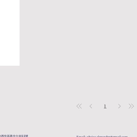
1
中市西屯區惠中六街23號
Email: yhsiao.alexandre＠gmail.com