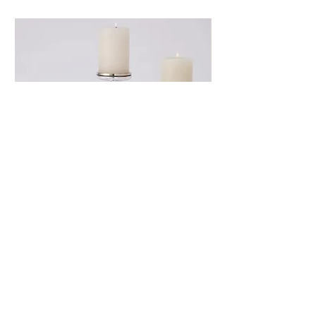
Global View 銀色造形燭台
Global View 花
總 公 司 : 台中市西屯區惠中六街23號
時間: 周一到六
10AM - 6PM
周末採預約制