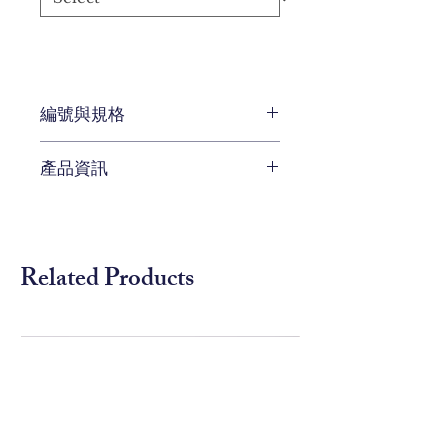
編號與規格
W56 x D 46 x H 86 cm
產品資訊
編號 568-3100
仿舊風格的波浪紋設計，增添了視
覺上的立體感。整體以質樸的白色
調來呈現，營造出優雅的復古氣
Related Products
息。高腳設計提升整體空間感，可
擺放相框或書籍，櫃體內部可輕鬆
收納，搭配具有獨特的復古設計的
門板，功能與美觀兼具。