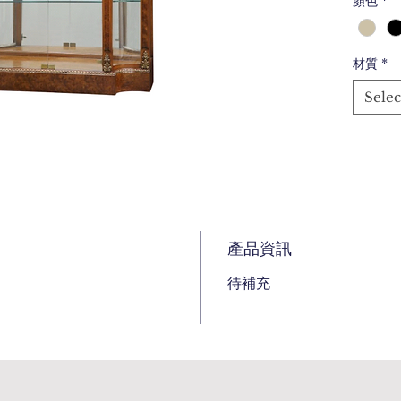
顏色
*
材質
*
Selec
產品資訊
待補充