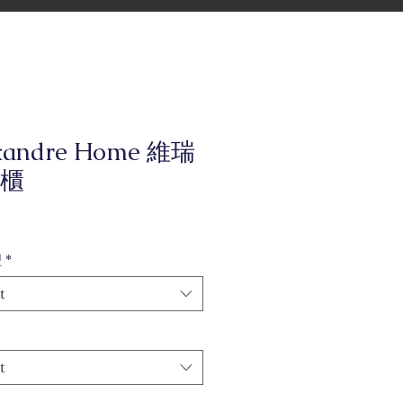
xandre Home 維瑞
櫃
型
*
t
t