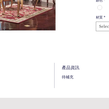
顏色
*
材質
*
Selec
產品資訊
待補充