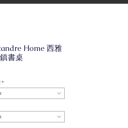
xandre Home 西雅
鎮書桌
型
*
t
t