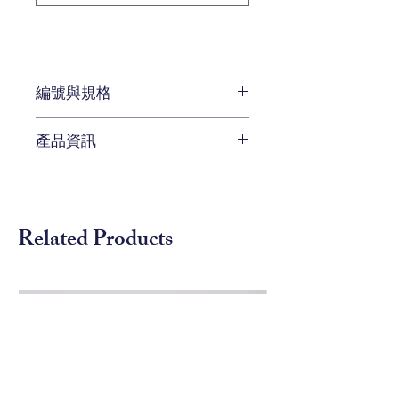
編號與規格
W 290 x D 130 x H 113 cm
產品資訊
編號 AEL-L591-30
透過高密度泡綿所製成的填充物，
提供乘坐者最佳的舒適程度。
七個鬆軟舒適的抱枕，提供不同身
Related Products
材比例的家人多元而舒適的坐姿。
歐美沙發最經典的舒適程度，來自
於提供與身體曲線接觸面的低壓
力，及適應各種不同身形者身體曲
線最完整的依托。
而沙發本身柔美的線條，置放在家
中任何一處，皆可成為吸睛的視覺
焦點。