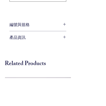
編號與規格
長 : 116.84 x 寬 : 116.84 x 高 :
產品資訊
48.26
編號 BHT-337-015
比利時橡木茶几&咖啡桌
Related Products