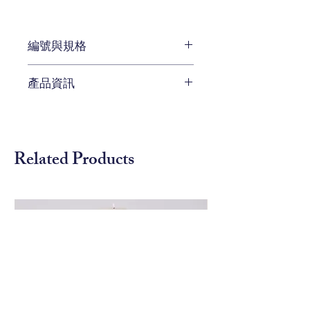
編號與規格
長: 248.9 x 寬: 111.8 x 高: 88.9
產品資訊
cm
編號 BHT-B6867
待補充
Related Products