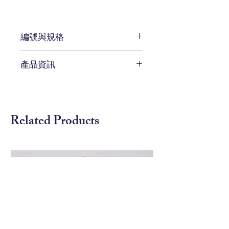
編號與規格
長 : 40.96 x 深 : 35.56 x 高 :
產品資訊
60.96 cm
編號 BHT-334-123L
特殊材料
鱷魚紋壓花皮
釘頭裝飾和帆布狀織物
Related Products