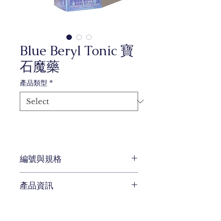
Blue Beryl Tonic 寶
石魔藥
產品類型
*
編號與規格
容量：20ml、38ml、85ml
產品資訊
色系：藍色
系列：《童話故事》-夢遊仙境
宛如魔藥般的墨水，靈感來自《愛
麗絲夢遊仙境》這個奇幻故事。神