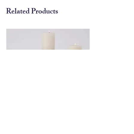
秘藥劑師提供的東西，各種尺寸和
Related Products
形狀的瓶子、奇怪的裝置、被遺忘
的物品都會出現在這個神秘藥劑師
的貨架上，快用這瓶墨水滿足您的
好奇心。
Global View 銀色造形燭台
Global View 花