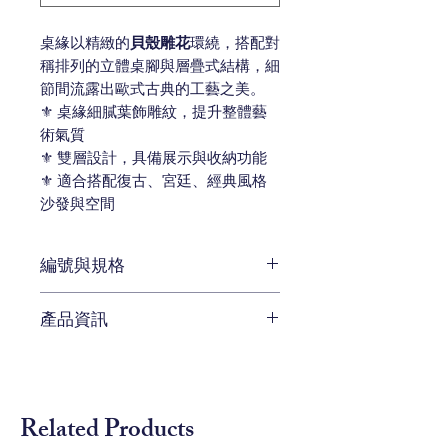
桌緣以精緻的
貝殼雕花
環繞，搭配對
稱排列的立體桌腳與層疊式結構，細
節間流露出歐式古典的工藝之美。
⚜️ 桌緣細膩葉飾雕紋，提升整體藝
術氣質
⚜️ 雙層設計，具備展示與收納功能
⚜️ 適合搭配復古、宮廷、經典風格
沙發與空間
編號與規格
W 122 x D 122 x H 56 cm
產品資訊
編號 CEN-SF5170
桌面玻璃材質及鑲嵌貝殼。
仿古拋光金屬底座。
Related Products