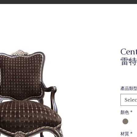
Cent
雷特
產品類
Selec
顏色
*
材質
*