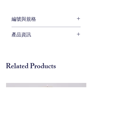
編號與規格
W 66 x D 68.5 x H 89 cm
產品資訊
編號 CEN-3629-71156L38-45
椅背、椅臂、椅腳皆設計成精美的
糖果手杖造型是此椅特色。
選擇良好品質硬木做成椅架及精美
Related Products
雕刻。