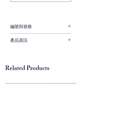
編號與規格
W 86.3 x D 86.3 x H 76.2 cm
產品資訊
編號 751-621
圓桌實心松木材質。
由石灰華所構成的圓几面板，表彰
出比大理石更精緻的質感。
Related Products
圓桌側邊有幾何方型精美雕刻。
厚實的几腳，優雅的十字結構及方
便就手的高度。