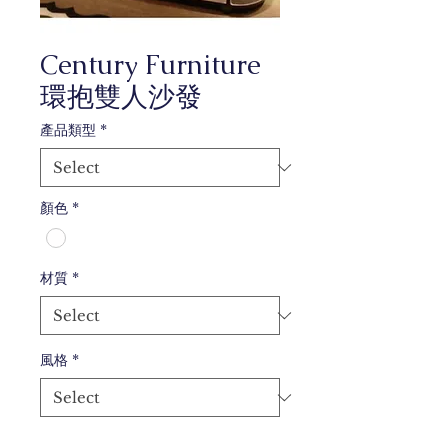
Century Furniture
環抱雙人沙發
產品類型
*
顏色
*
材質
*
風格
*