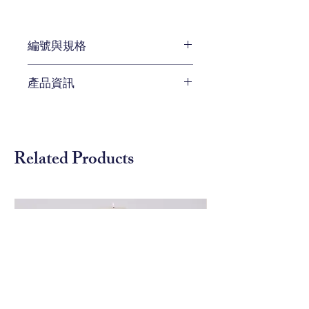
編號與規格
長 : 70 x 深 : 75 x 高 : 108 cm
產品資訊
編號 CEN-3691-MA12
工藝師父手工雕刻
木質框架超過50獨特的表面處理
椅座為皮革材質
Related Products