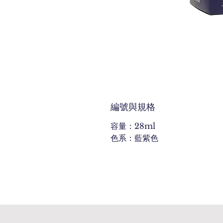
編號與規格
容量：28ml
色系：藍紫色