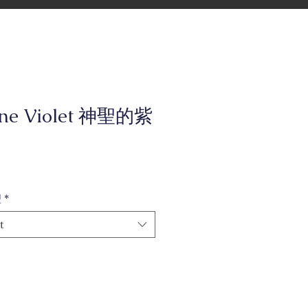
ine Violet 神聖的紫
型
*
t