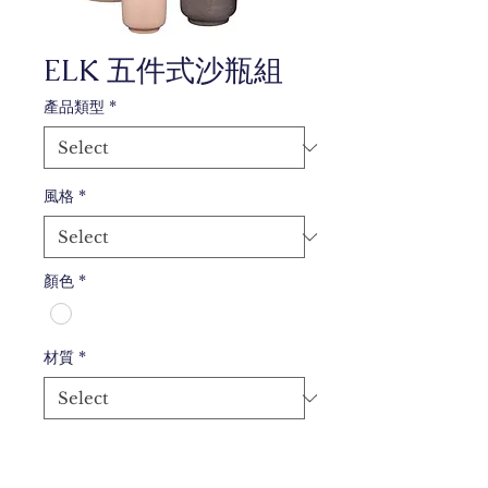
ELK 五件式沙瓶組
產品類型
*
風格
*
顏色
*
材質
*