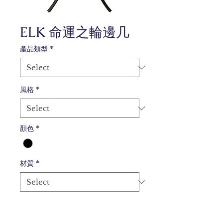
ELK 命運之輪邊几
產品類型
*
風格
*
顏色
*
材質
*