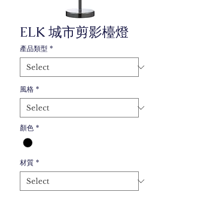
ELK 城市剪影檯燈
產品類型
*
風格
*
顏色
*
材質
*