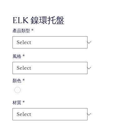
ELK 鎳環托盤
產品類型
*
風格
*
顏色
*
材質
*