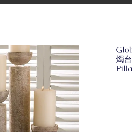
Glo
燭台-
Pil