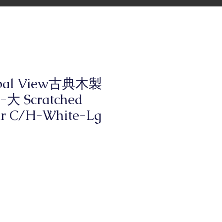
bal View古典木製
大 Scratched
lar C/H-White-Lg