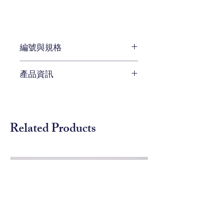
編號與規格
銀色：W100 x D 100 x H 97
產品資訊
cm
編號 1407015
待補充
黃銅色：W100 x D 100x H 97
cm
Related Products
編號 1407027