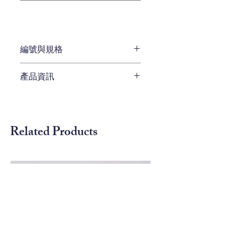
編號與規格
長:216 x 深:101 x 高:88 cm
產品資訊
編號 KH-
UUSFV300ARCFAMN
灰色亞麻布三人沙發
Related Products