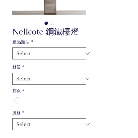
Nellcote 鋼鐵檯燈
產品類型
*
材質
*
顏色
*
風格
*