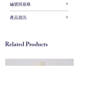
編號與規格
W60 x D 6 x H 55 cm
產品資訊
編號 OX-
ASOXC269QSCRWTZ
待補充
Related Products