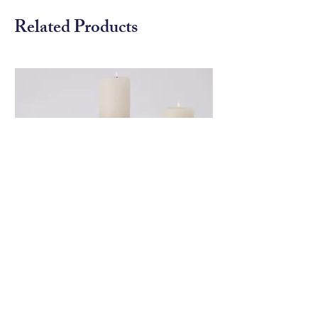
色的長髮如瀑布般流動，就像陽光
Related Products
照射下的黎明一樣充滿活力。金色
充滿力量的光芒，呼應了內在的堅
定不移的韌性。
Global View 銀色造形燭台
Global View 花