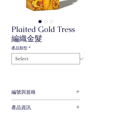
Plaited Gold Tress
編織金髮
產品類型
*
編號與規格
容量：20ml、38ml、85ml
產品資訊
色系：金色
系列：《童話故事》-長髮公主
在塔樓的光輝背後，揭示了長髮公
主隱藏在高聳牆壁後的生活。她金