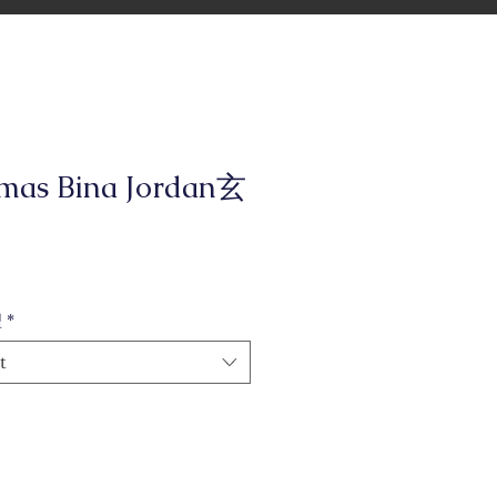
mas Bina Jordan玄
型
*
t