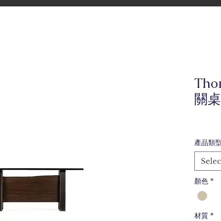
Tho
關桌
產品類
Selec
顏色
*
材質
*