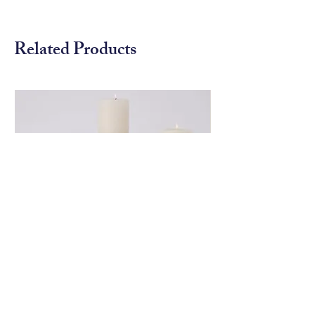
慶中的歡愉與熱情。這款墨水的色
彩濃烈而飽滿，猶如冬季漿果在白
Related Products
雪中點綴的明亮紅色，散發出濃厚
的節日氣氛。細緻的金色閃光潤澤
其間，增添了高貴與華麗的質感，
彷彿一首冬日的頌歌迴響在每一筆
書寫中。
Global View 銀色造形燭台
Global View 花