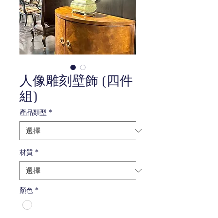
人像雕刻壁飾 (四件
組)
產品類型
*
材質
*
顏色
*