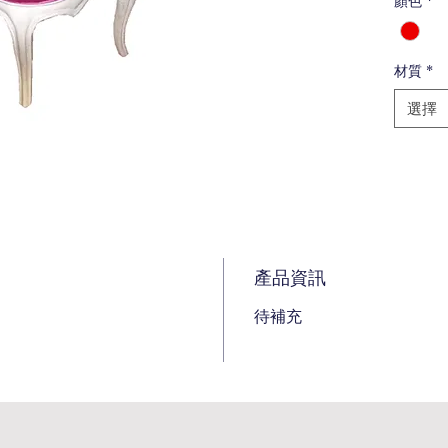
顏色
*
材質
*
選擇
產品資訊
待補充