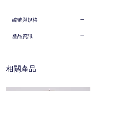
編號與規格
長:183 x 深:64 x 高:97 cm
產品資訊
編號 B595-0501
黑金色系的塗裝是英國攝政時期風
格的代表。
翼狀的神獸來自希臘神話的影響，
相關產品
皆是帝王風格常見的元素。
金屬釘扣的飾邊，承襲法國皇室工
藝，不但增加整體質感，更可以確
保經久耐用。