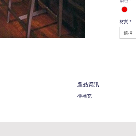
顏色
*
材質
*
選擇
產品資訊
待補充