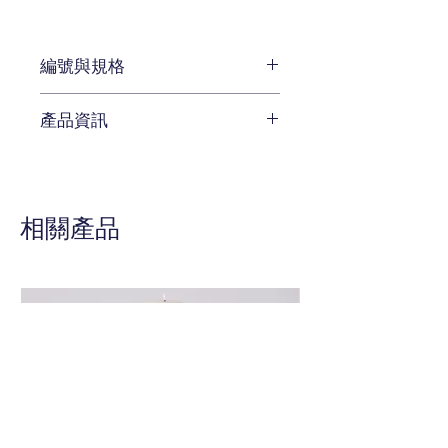
編號與規格
長:182.88 x 深 : 48.26 x 高 :
產品資訊
81.28 cm
編號 BHT-323-023
桌面由鐵敲打再薰黑而成
相關產品