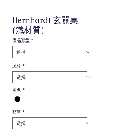
Bernhardt 玄關桌
(鐵材質)
產品類型
*
風格
*
顏色
*
材質
*