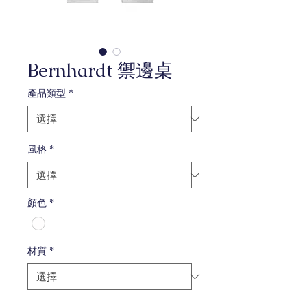
Bernhardt 禦邊桌
產品類型
*
風格
*
顏色
*
材質
*