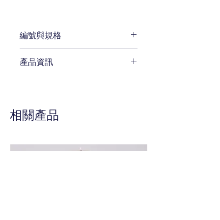
編號與規格
長 : 60.96 X 深 : 68.58 X 高:
產品資訊
60.96
編號 BHT-330-121
透明玻璃桌面和拋光邊緣
金屬不鏽鋼底座
相關產品