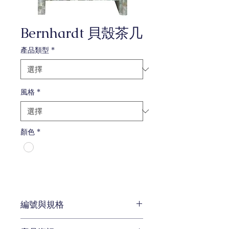
Bernhardt 貝殼茶几
產品類型
*
風格
*
顏色
*
編號與規格
46*46*46 cm