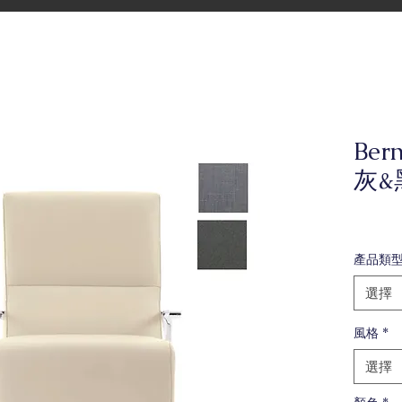
Ber
灰&
產品類
選擇
風格
*
選擇