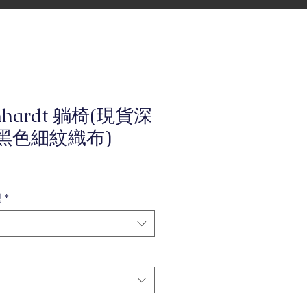
nhardt 躺椅(現貨深
黑色細紋織布)
型
*