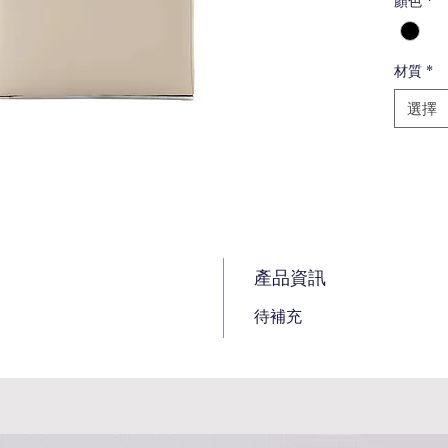
顏色
*
材質
*
選擇
產品資訊
待補充