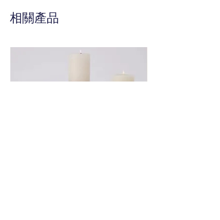
秘藥劑師提供的東西，各種尺寸和
相關產品
形狀的瓶子、奇怪的裝置、被遺忘
的物品都會出現在這個神秘藥劑師
的貨架上，快用這瓶墨水滿足您的
好奇心。
Global View 銀色造形燭台
Global View 花