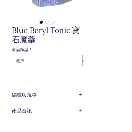
Blue Beryl Tonic 寶
石魔藥
產品類型
*
編號與規格
容量：20ml、38ml、85ml
產品資訊
色系：藍色
系列：《童話故事》-夢遊仙境
宛如魔藥般的墨水，靈感來自《愛
麗絲夢遊仙境》這個奇幻故事。神