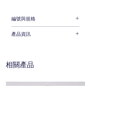
編號與規格
產品資訊
107*86*38 cm
編號 CKH-757-103
待補充
相關產品