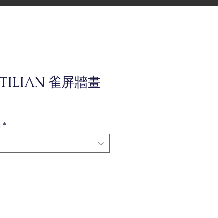
STILIAN 雀屏牆畫
型
*