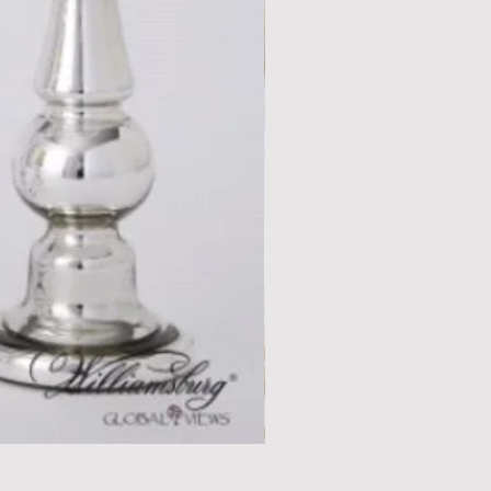
Global View 花盆裝飾盆(方形)