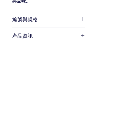
與品味。
編號與規格
W57 x D 67 x H 64 cm
產品資訊
編號 CEN-819-621
實木邊桌
相關產品