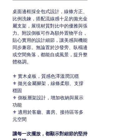
桌面邊框採全包式設計，線條方正、
比例洗鍊，搭配流線感十足的拋光金
屬支架，展現材質對比中的優雅與張
力。附設側板可作為額外置物平台，
貼心實用的設計細節，讓美感與機能
同步兼容。無論置於沙發旁、臥榻邊
或空間角落，都能自成風景，提升整
體格調。
⚜️ 實木桌板，質感色澤溫潤沉穩
⚜️ 拋光金屬腳架，線條柔順、支撐
穩固
⚜️ 側板層架設計，增加收納與展示
功能
⚜️ 適用於客廳、書房、接待區等多
元空間
讓每一次擺放，都顯示對細節的堅持