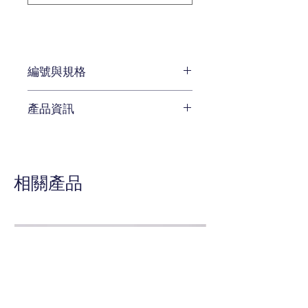
編號與規格
W 85 x D 90 x H112 cm
產品資訊
編號 CEN-3595-71189-40
寬大的座墊及椅背就是舒適的代
表。
椅腳的苕莨葉源自希臘文化智慧的
相關產品
表徵。
植物學的布花，代表著花園風格的
秀麗，而花園就是天堂意境的代
表。