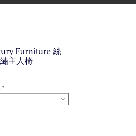
ury Furniture 絲
繡主人椅
型
*