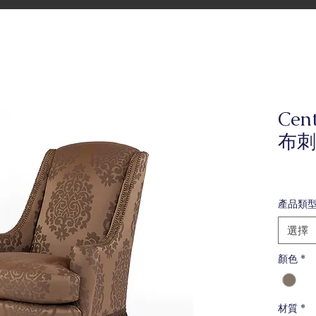
Cent
布刺
產品類
選擇
顏色
*
材質
*