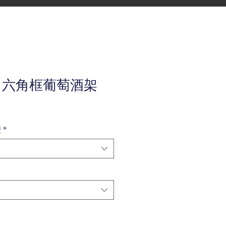
K 六角框葡萄酒架
型
*